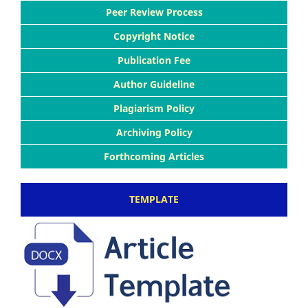
Peer Review Process
Copyright Notice
Publication Fee
Author Guideline
Plagiarism Policy
Archiving Policy
Forthcoming Articles
TEMPLATE